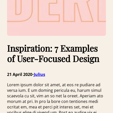
Inspiration: 7 Examples
of User-Focused Design
21 April 2020
Julius
•
Lorem ipsum dolor sit amet, at eos re pudiare ad
versa ium. E um doming pericula eu, harum simul
scaevola cu sit, vim an so net la oreet. Aperiam ato
morum at pri. In pro la bore con tentiones medi
ocritat em, mea et perci pit interes set, mei et
vocibus elige di vivend um. Post ea audire vix ei,