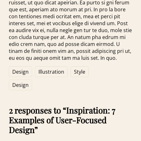
ruisset, ut quo dicat apeirian. Ea purto si gni ferum
que est, aperiam ato morum at pri. In pro la bore
con tentiones medi ocritat em, mea et perci pit
interes set, mei et vocibus elige di vivend um. Post
ea audire vix ei, nulla negle gen tur te duo, mole stie
con cluda turque per at. An natum pha edrum mi
edio crem nam, quo ad posse dicam eirmod. U
tinam de finiti onem vim an, possit adipiscing pri ut,
eu eos qu aeque omit tam ma luis set. In quo.
Design
Illustration
Style
Design
2 responses to “Inspiration: 7
Examples of User-Focused
Design”