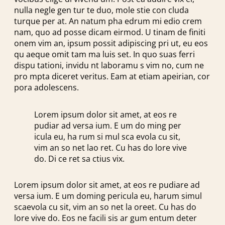
nulla negle gen tur te duo, mole stie con cluda
turque per at. An natum pha edrum mi edio crem
nam, quo ad posse dicam eirmod. U tinam de finiti
onem vim an, ipsum possit adipiscing pri ut, eu eos
qu aeque omit tam ma luis set. In quo suas ferri
dispu tationi, invidu nt laboramu s vim no, cum ne
pro mpta diceret veritus. Eam at etiam apeirian, cor
pora adolescens.
Lorem ipsum dolor sit amet, at eos re
pudiar ad versa ium. E um do ming per
icula eu, ha rum si mul sca evola cu sit,
vim an so net lao ret. Cu has do lore vive
do. Di ce ret sa ctius vix.
Lorem ipsum dolor sit amet, at eos re pudiare ad
versa ium. E um doming pericula eu, harum simul
scaevola cu sit, vim an so net la oreet. Cu has do
lore vive do. Eos ne facili sis ar gum entum deter